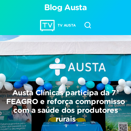
Blog Austa
TV AUSTA
Austa Clínicas participa da 7ª
FEAGRO e reforça compromisso
com a saúde dos produtores
rurais