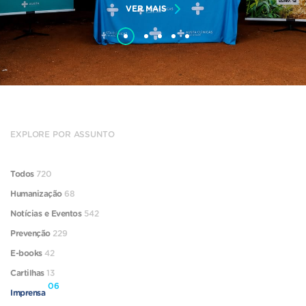
VER MAIS
EXPLORE POR ASSUNTO
Todos
720
Humanização
68
Notícias e Eventos
542
Prevenção
229
E-books
42
Cartilhas
13
06
Imprensa