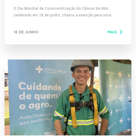
O Dia Mundial de Conscientização do Câncer de Rim,
celebrado em 18 de junho, chama a atenção para uma
doença que costuma evoluir de forma silenciosa e, por isso,
ainda é diagnosticada tardiamente em muitos casos. A
18 DE JUNHO
MAIS
data tem como objetivo alertar a população sobre os fatores
de risco, os sinais de alerta e, principalmente, a importância
do diagnóstico precoce da neoplasia renal, condição que
pode ter altas taxas de cura quando identificada em
estágios iniciais. De acordo com dados do Instituto
Nacional de Câncer (INCA) e de entidades como a
Sociedade Brasileira de Urologia e a Sociedade Paulista de
Urologia, o câncer de rim responde por cerca de 2% a 3% de
todos os tumores malignos no país, com estimativa de
mais de 12 mil novos casos por ano no Brasil. A doença é
mais frequente em homens, especialmente a partir dos 50
anos, e está associada a fatores como tabagismo,
obesidade, hipertensão arterial, histórico familiar e doença
renal crônica. Segundo o urologista Fábio Simão, do Austa
Hospital, o maior desafio é justamente o fato de o tumor
não apresentar sintomas no início. “Na maioria das vezes,