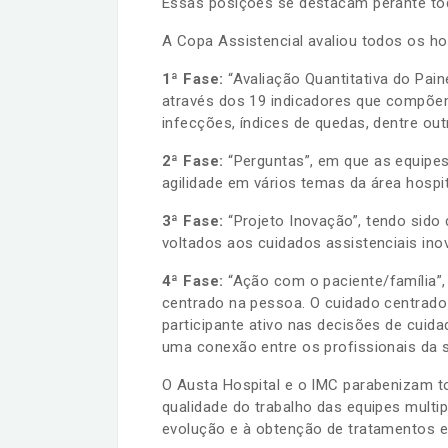
Essas posições se destacam perante tod
A Copa Assistencial avaliou todos os ho
1ª Fase:
“Avaliação Quantitativa do Pain
através dos 19 indicadores que compõem 
infecções, índices de quedas, dentre out
2ª Fase:
“Perguntas”, em que as equipes
agilidade em vários temas da área hospit
3ª Fase:
“Projeto Inovação”, tendo sido 
voltados aos cuidados assistenciais in
4ª Fase:
“Ação com o paciente/família”,
centrado na pessoa. O cuidado centrado 
participante ativo nas decisões de cuid
uma conexão entre os profissionais da s
O Austa Hospital e o IMC parabenizam 
qualidade do trabalho das equipes multi
evolução e à obtenção de tratamentos 