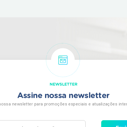
Clínicas
o fórum se destacou como um espaço
e troca de experiências, permitindo uma
ofundada das demandas, desafios e
gmento. A participação da Austa Clínicas
 da instituição com a promoção da saúde e
o de uma atuação alinhada às necessidades
 produtivos. A presença em iniciativas como
 desenvolvimento de soluções em saúde cada
realidade das empresas e de seus
NEWSLETTER
Assine nossa newsletter
nossa newsletter para promoções especiais e atualizações inte