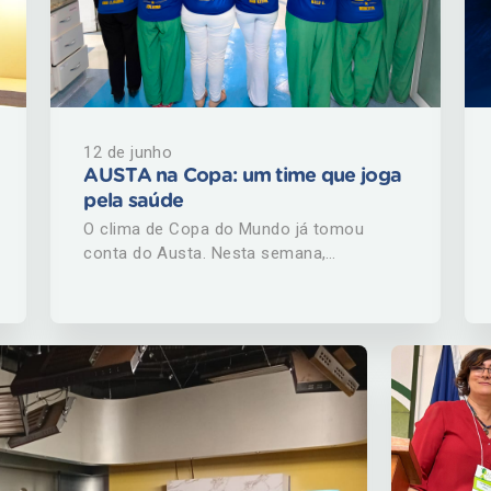
12 de junho
AUSTA na Copa: um time que joga
pela saúde
O clima de Copa do Mundo já tomou
conta do Austa. Nesta semana,
colaboradores entraram na brincadeira e
vieram trabalhar vestindo camisetas nas
cores do Brasil, levando ainda mais
descontração e entusiasmo para a rotina
das equipes. A mobilização contou até
com a formação de times, uniformes
personalizados e muita criatividade. Entre
os destaques esteve o "Time de
Sucesso", nome escolhido para