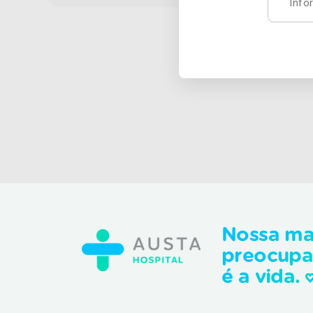
médicas. Para o especialista, o Dia
Mundial de Conscientização do Câncer de
Rim reforça uma mensagem essencial à
população: atenção aos fatores de risco,
acompanhamento médico regular e
valorização dos exames preventivos.
“Quando diagnosticado precocemente, o
câncer de rim pode ter índices de cura
superiores a 90%. Informação e vigilância
são as principais aliadas para mudar o
cenário da doença no Brasil”, conclui.
Nossa ma
preocup
é a vida.