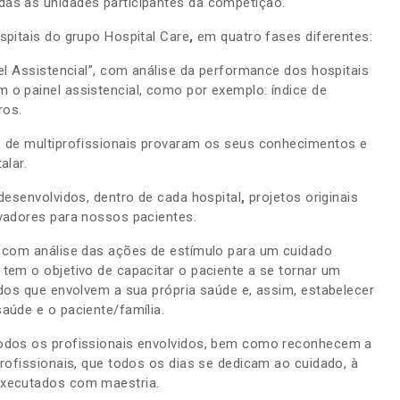
as as unidades participantes da competição.
spitais do grupo Hospital Care
,
em quatro fases diferentes:
el Assistencial”, com análise da performance dos hospitais
o painel assistencial, como por exemplo: índice de
ros.
 de multiprofissionais provaram os seus conhecimentos e
alar.
desenvolvidos, dentro de cada hospital
,
projetos originais
ovadores para nossos pacientes.
 com análise das ações de estímulo para um cuidado
tem o objetivo de capacitar o paciente a se tornar um
ados que envolvem a sua própria saúde e, assim, estabelecer
aúde e o paciente/família.
todos os profissionais envolvidos, bem como reconhecem a
profissionais, que todos os dias se dedicam ao cuidado, à
executados com maestria.