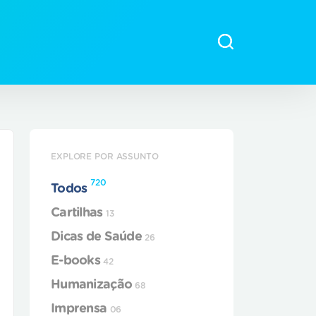
EXPLORE POR ASSUNTO
720
Todos
Cartilhas
13
Dicas de Saúde
26
E-books
42
Humanização
68
Imprensa
06