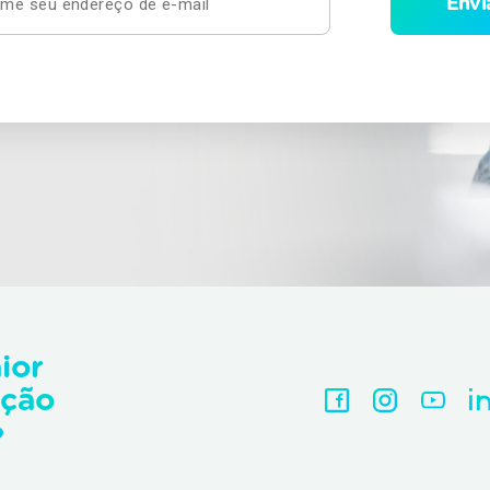
ior
ação