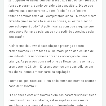
participante Fernanda deu declaração que não foi bem recebida
fora do programa, sendo considerada capacitista. Disse que
achava que a concorrente Bia era “dodói” e que “estava
faltando cromossomo ali”, completando ainda: “Aí vocês ficam
dizendo que não pode falar essas coisas, eu estou dizendo
que acho que é dodói”. A polêmica fez com que a equipe que
assessora Fernanda publicasse nota pedindo desculpas pela
declaração.
A síndrome de Down é causada pela presença de três
cromossomos 21 em todas ou na maior parte das células de
um indivíduo. Isso ocorre na hora da concepção de uma
criança. As pessoas com síndrome de Down, ou trissomia do
cromossomo 21, têm 47 cromossomos em suas células em
vez de 46, como a maior parte da população.
Estima-se que, no Brasil, 1 em cada 700 nascimentos ocorre o
caso de trissomia 21.
“As crianças com a trissomia além das características físicas
características da síndrome, estão sujeitas a uma maior
incidência de algumas doenças, independentemente de