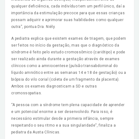
qualquer deficiência, cada indivíduo tem um perfil único, daí a
importância da estimulação precoce para que essas crianças
possam adquirir e aprimorar suas habilidades como qualquer
outra”, pontua Dra. Niély.
A pediatra explica que existem exames de triagem, que podem
ser feitos no início da gestação, mas que o diagnóstico da
síndrome é feito pelo estudo cromossômico (cariótipo) e pode
ser realizado ainda durante a gestação através de exames
clínicos como a amniocentese (pulsão transabdominal do
líquido amniótico entre as semanas 14 e 18 de gestação) ou a
biópsia do vilo corial (coleta de um fragmento da placenta).
Ambos os exames diagnosticam a SD e outras
cromossopatias.
“A pessoa com a síndrome tem plena capacidade de aprender
e um potencial enorme a ser desenvolvido. Para isso, é
necessário estimular desde a primeira infância, sempre
respeitando o seu ritmo e a sua singularidade”, finaliza a
pediatra da Austa Clínicas.