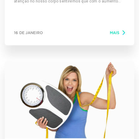
atenção no nosso corpo sentiremos que com o aumento
das temperaturas, ele pede alimentação leve, mas que
sejam saborosos ao nosso paladar. Uma opção que deve
ganhar espaço no cardápio diário de verão é salada crua,
composta de folhas variadas e legumes que podem ser
16 DE JANEIRO
MAIS
consumidos crus. Também é importante optar por molhos
leves, por isso dê preferência ao azeite, limão, uma pitada
de sal e ervas naturais, como o manjericão. Para que o
prato fique completo, coloque uma porção de proteína,
podendo ser um filé de frango ou peixe, ou ainda uma carne
vermelha magra, sempre grelhados, que é mais saudável.
Uma fatia de torrada integral, ou um mix de castanhas,
também são bem-vindos para enriquecer o prato. Outras
dicas de alimentação leve são: Hidrata-se. Consuma ao
menos 2,5 litros de água diariamente, em porções
distribuídas por todo o período. Também invista em sucos
naturais, água de coco e chás gelados, evitando adoçar
artificialmente; Dê preferência aos alimentos crus,
grelhados, assados ou cozidos; Evite alimentos fritos,
empanados, com molhos artificiais ou gordurosos; Para a
sobremesa opte por picolé de frutas, que são mais