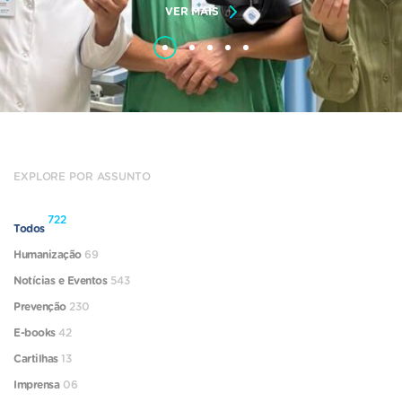
VER MAIS
EXPLORE POR ASSUNTO
722
Todos
Humanização
69
Notícias e Eventos
543
Prevenção
230
E-books
42
Cartilhas
13
Imprensa
06