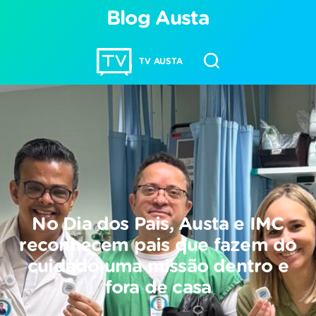
Blog Austa
TV AUSTA
No Dia dos Pais, Austa e IMC
reconhecem pais que fazem do
cuidado uma missão dentro e
fora de casa