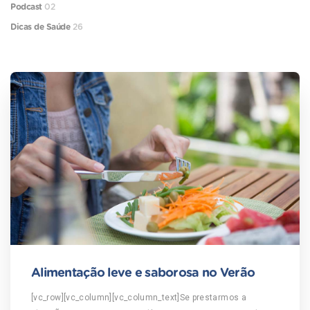
Podcast
02
Dicas de Saúde
26
Alimentação leve e saborosa no Verão
[vc_row][vc_column][vc_column_text]Se prestarmos a