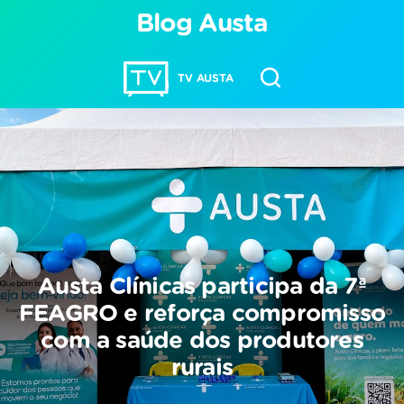
Blog Austa
TV AUSTA
Austa Clínicas participa da 7ª
FEAGRO e reforça compromisso
com a saúde dos produtores
rurais