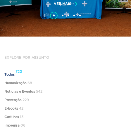
VER MAIS
EXPLORE POR ASSUNTO
720
Todos
Humanização
68
Notícias e Eventos
542
Prevenção
229
E-books
42
Cartilhas
13
Imprensa
06