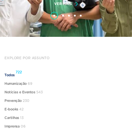
VER MAIS
EXPLORE POR ASSUNTO
722
Todos
Humanização
69
Notícias e Eventos
543
Prevenção
230
E-books
42
Cartilhas
13
Imprensa
06