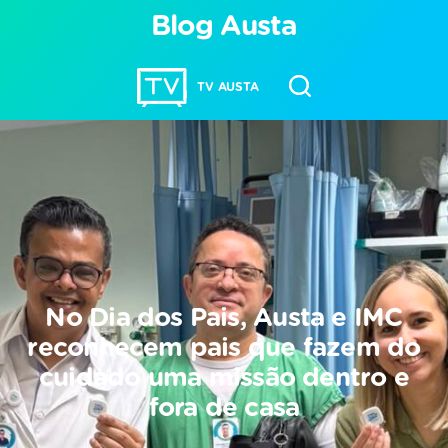
Blog Austa
TV AUSTA
No Dia dos Pais, Austa e IMC
reconhecem pais que fazem do
cuidado uma missão dentro e
fora de casa