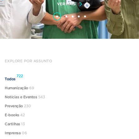
VER MAIS
EXPLORE POR ASSUNTO
722
Todos
Humanização
69
Notícias e Eventos
543
Prevenção
230
E-books
42
Cartilhas
13
Imprensa
06