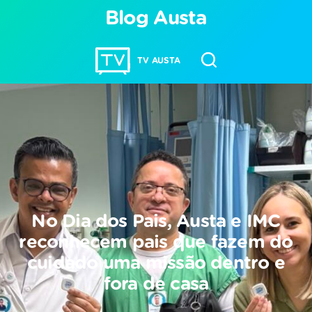
Blog Austa
TV AUSTA
No Dia dos Pais, Austa e IMC
reconhecem pais que fazem do
cuidado uma missão dentro e
fora de casa