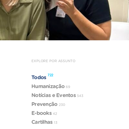
EXPLORE POR ASSUNTO
722
Todos
Humanização
69
Notícias e Eventos
543
Prevenção
230
E-books
42
Cartilhas
13