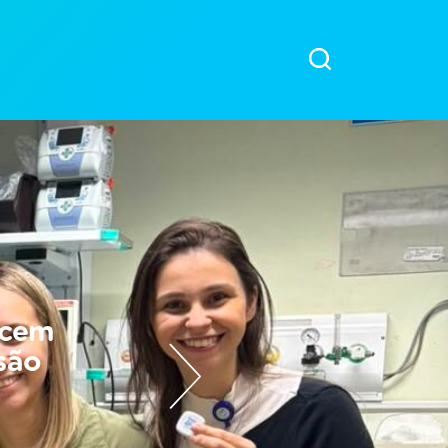
ecem
são