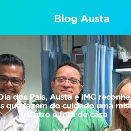
Blog Austa
Dia dos Pais, Austa e IMC reconh
is que fazem do cuidado uma mis
dentro e fora de casa
VER MAIS