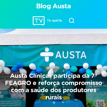
Blog Austa
TV AUSTA
Austa Clínicas participa da 7ª
FEAGRO e reforça compromisso
com a saúde dos produtores
rurais