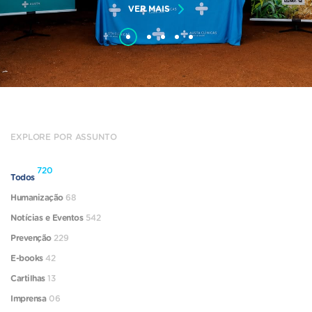
VER MAIS
EXPLORE POR ASSUNTO
720
Todos
Humanização
68
Notícias e Eventos
542
Prevenção
229
E-books
42
Cartilhas
13
Imprensa
06