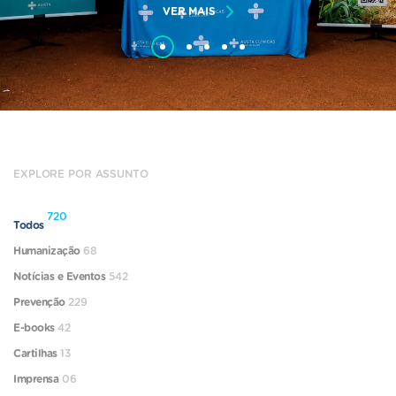
VER MAIS
EXPLORE POR ASSUNTO
720
Todos
Humanização
68
Notícias e Eventos
542
Prevenção
229
E-books
42
Cartilhas
13
Imprensa
06