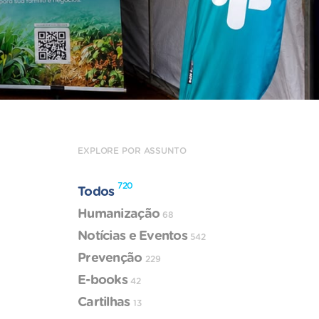
EXPLORE POR ASSUNTO
720
Todos
Humanização
68
Notícias e Eventos
542
Prevenção
229
E-books
42
Cartilhas
13