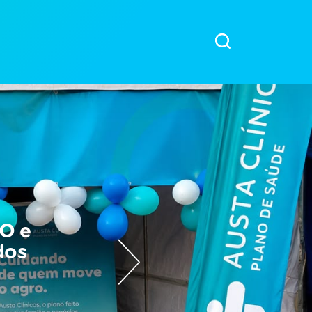
RO e
dos