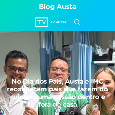
Blog Austa
TV AUSTA
No Dia dos Pais, Austa e IMC
reconhecem pais que fazem do
cuidado uma missão dentro e
fora de casa