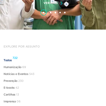
VER MAIS
EXPLORE POR ASSUNTO
722
Todos
Humanização
69
Notícias e Eventos
543
Prevenção
230
E-books
42
Cartilhas
13
Imprensa
06