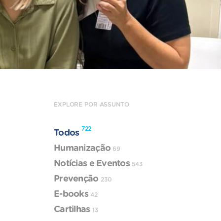
EXPLORE POR ASSUNTO
722
Todos
Humanização
69
Notícias e Eventos
543
Prevenção
230
E-books
42
Cartilhas
13