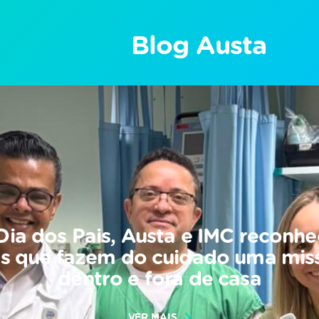
Blog Austa
Dia dos Pais, Austa e IMC reconh
is que fazem do cuidado uma mis
dentro e fora de casa
VER MAIS