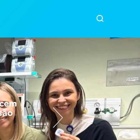
ecem
são