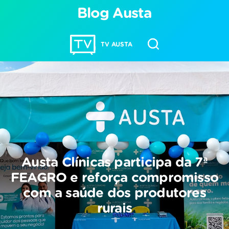
Blog Austa
TV AUSTA
Austa Clínicas participa da 7ª
FEAGRO e reforça compromisso
com a saúde dos produtores
rurais