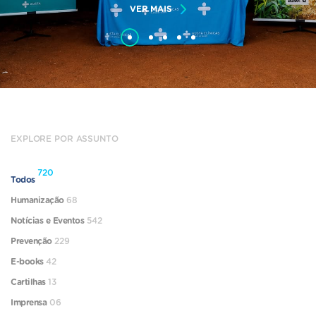
VER MAIS
EXPLORE POR ASSUNTO
720
Todos
Humanização
68
Notícias e Eventos
542
Prevenção
229
E-books
42
Cartilhas
13
Imprensa
06