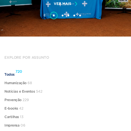
VER MAIS
EXPLORE POR ASSUNTO
720
Todos
Humanização
68
Notícias e Eventos
542
Prevenção
229
E-books
42
Cartilhas
13
Imprensa
06