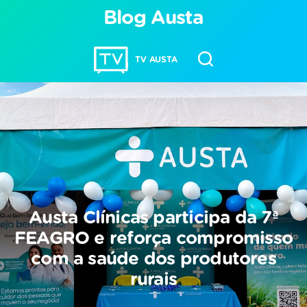
Blog Austa
TV AUSTA
Austa Clínicas participa da 7ª
FEAGRO e reforça compromisso
com a saúde dos produtores
rurais