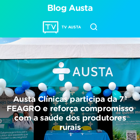
Blog Austa
TV AUSTA
Austa Clínicas participa da 7ª
FEAGRO e reforça compromisso
com a saúde dos produtores
rurais