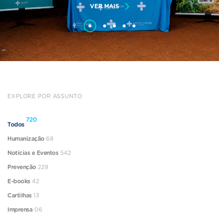
VER MAIS
EXPLORE POR ASSUNTO
720
Todos
Humanização
68
Notícias e Eventos
542
Prevenção
229
E-books
42
Cartilhas
13
Imprensa
06