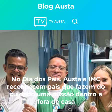
Blog Austa
TV AUSTA
No Dia dos Pais, Austa e IMC
reconhecem pais que fazem do
cuidado uma missão dentro e
fora de casa