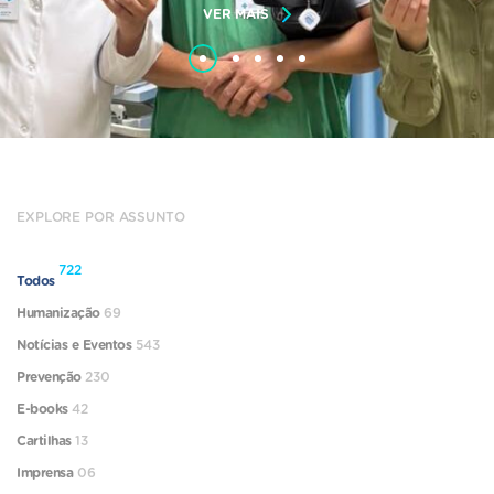
VER MAIS
EXPLORE POR ASSUNTO
722
Todos
Humanização
69
Notícias e Eventos
543
Prevenção
230
E-books
42
Cartilhas
13
Imprensa
06