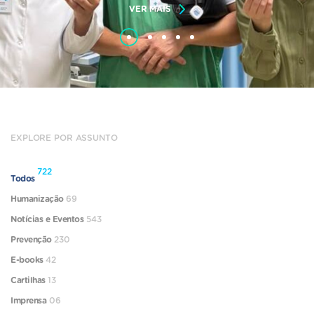
VER MAIS
EXPLORE POR ASSUNTO
722
Todos
Humanização
69
Notícias e Eventos
543
Prevenção
230
E-books
42
Cartilhas
13
Imprensa
06