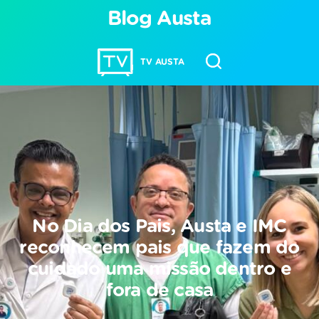
Blog Austa
TV AUSTA
No Dia dos Pais, Austa e IMC
reconhecem pais que fazem do
cuidado uma missão dentro e
fora de casa