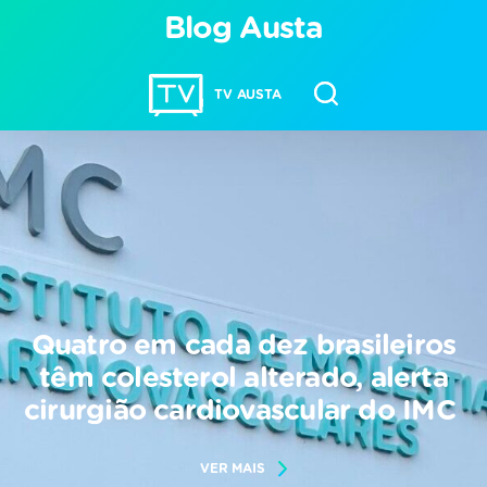
Blog Austa
TV AUSTA
Quatro em cada dez brasileiros
têm colesterol alterado, alerta
cirurgião cardiovascular do IMC
VER MAIS