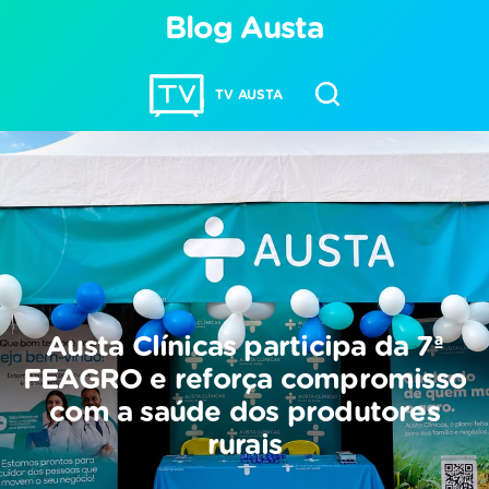
Blog Austa
TV AUSTA
Austa Clínicas participa da 7ª
FEAGRO e reforça compromisso
com a saúde dos produtores
rurais