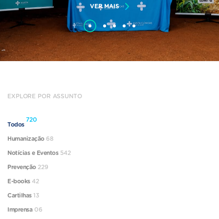
VER MAIS
EXPLORE POR ASSUNTO
720
Todos
Humanização
68
Notícias e Eventos
542
Prevenção
229
E-books
42
Cartilhas
13
Imprensa
06