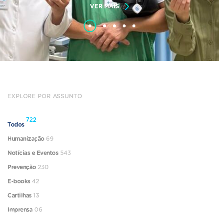
VER MAIS
EXPLORE POR ASSUNTO
722
Todos
Humanização
69
Notícias e Eventos
543
Prevenção
230
E-books
42
Cartilhas
13
Imprensa
06