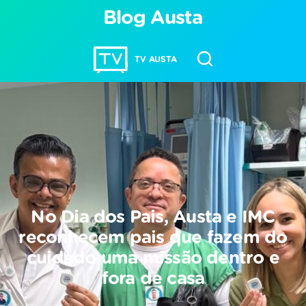
Blog Austa
TV AUSTA
No Dia dos Pais, Austa e IMC
reconhecem pais que fazem do
cuidado uma missão dentro e
fora de casa