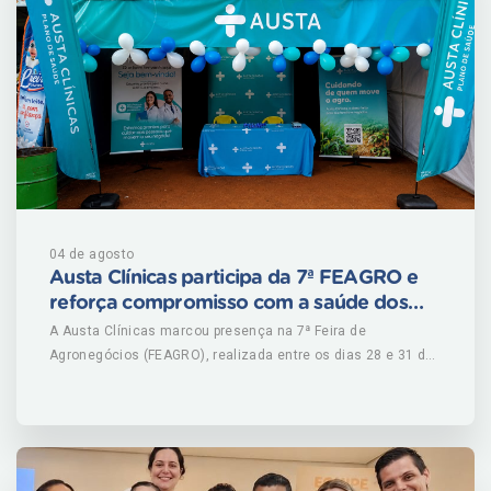
04 de agosto
Austa Clínicas participa da 7ª FEAGRO e
reforça compromisso com a saúde dos
produtores rurais
A Austa Clínicas marcou presença na 7ª Feira de
Agronegócios (FEAGRO), realizada entre os dias 28 e 31 de
julho, em Limeira do Oeste (MG). Promovido pelo Sindicato
dos Produtores Rurais de Limeira do Oeste (SPRLO), o
evento reuniu produtores, empresas e instituições ligadas
ao agronegócio, fortalecendo o desenvolvimento da região.
Durante os quatro dias de feira, a Austa Clínicas recebeu