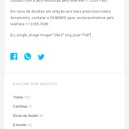
contato com a AUSTAclínicas pelo telefone 17 3203-1401.
Em caso de dúvidas em relação aos itens prescritos neste
documento, contatar a CENEMED para esclarecimentos pelo
telefone 17 3355-7685.
[vc_single_image image=”2863″ img_size=”full”]
EXPLORE POR ASSUNTO
Todos
720
Cartilhas
13
Dicas de Saúde
26
E-books
42