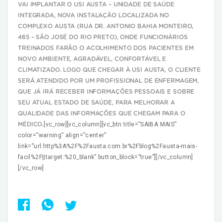
VAI IMPLANTAR O USI AUSTA – UNIDADE DE SAÚDE
INTEGRADA,
NOVA INSTALAÇÃO LOCALIZADA NO
COMPLEXO AUSTA (
RUA DR. ANTONIO BAHIA MONTEIRO,
465 –
SÃO JOSÉ DO RIO PRETO),
ONDE FUNCIONÁRIOS
TREINADOS FARÃO O ACOLHIMENTO DOS PACIENTES EM
NOVO AMBIENTE, AGRADÁVEL, CONFORTÁVEL E
CLIMATIZADO. LOGO QUE CHEGAR À USI AUSTA, O CLIENTE
SERÁ ATENDIDO POR UM PROFISSIONAL DE ENFERMAGEM,
QUE JÁ IRÁ RECEBER INFORMAÇÕES PESSOAIS E SOBRE
SEU ATUAL ESTADO DE SAÚDE,
PARA MELHORAR A
QUALIDADE DAS INFORMAÇÕES QUE CHEGAM PARA O
[vc_row][vc_column][vc_btn title=”SAIBA MAIS”
MÉDICO.
color=”warning” align=”center”
link=”url:http%3A%2F%2Fausta.com.br%2Fblog%2Fausta-mais-
facil%2F||target:%20_blank” button_block=”true”][/vc_column]
[/vc_row]