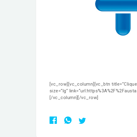
[vc_row][vc_column][vc_btn title=”Clique
size=”lg” link=”url:https%3A%2F%2Faust
[/vc_column][/vc_row]