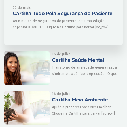
22 de maio
Cartilha Tudo Pela Segurança do Paciente
As 6 metas de segurança do paciente, em uma edição
especial COVID-19. Clique na Cartilha para baixar [vc_row]
[vc_column][vc_btn title="Clique aqui e confira todas nossas
cartilhas" color="warning" size="lg"
link="url:https%3A%2F%2Fausta.com.br%2Fblog%2Fcategoria
%2Fcartilhas%2F|||"][/vc_column][/vc_row]
16 de julho
Cartilha Saúde Mental
Transtorno de ansiedade generalizada,
síndrome do pânico, depressão - O que
são, como tratar e como ter uma boa
saúde mental. Clique na Cartilha para
baixar [vc_row][vc_column][vc_btn
16 de julho
title="Clique aqui e confira todas nossas
Cartilha Meio Ambiente
cartilhas" color="warning" size="lg"
Ajude a preservar para viver melhor.
link="url:https%3A%2F%2Fausta.com.br%
Clique na Cartilha para baixar [vc_row]
2Fblog%2Fcategoria%2Fcartilhas%2F|||"]
[vc_column][vc_btn title="Clique aqui e
[/vc_column][/vc_row]
confira todas nossas cartilhas"