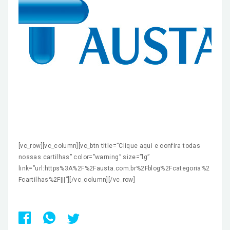
[vc_row][vc_column][vc_btn title=”Clique aqui e confira todas
nossas cartilhas” color=”warning” size=”lg”
link=”url:https%3A%2F%2Fausta.com.br%2Fblog%2Fcategoria%2
Fcartilhas%2F|||”][/vc_column][/vc_row]