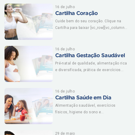
color="warning" size="lg"
16 de julho
link="url:https%3A%2F%2Fausta.com.br%
Cartilha Coração
2Fblog%2Fcategoria%2Fcartilhas%2F|||"]
Cuide bem do seu coração. Clique na
[/vc_column][/vc_row]
Cartilha para baixar [vc_row][vc_column]
[vc_btn title="Clique aqui e confira todas
nossas cartilhas" color="warning"
size="lg"
16 de julho
link="url:https%3A%2F%2Fausta.com.br%
Cartilha Gestação Saudável
2Fblog%2Fcategoria%2Fcartilhas%2F|||"]
Pré-natal de qualidade, alimentação rica
[/vc_column][/vc_row]
e diversificada, prática de exercícios
físicos. Clique na Cartilha para baixar
[vc_row][vc_column][vc_btn title="Clique
aqui e confira todas nossas cartilhas"
16 de julho
color="warning" size="lg"
Cartilha Saúde em Dia
link="url:https%3A%2F%2Fausta.com.br%
Alimentação saudável, exercícios
2Fblog%2Fcategoria%2Fcartilhas%2F|||"]
físicos, higiene do sono e
[/vc_column][/vc_row]
envelhecimento feliz. Clique na Cartilha
para baixar [vc_row][vc_column][vc_btn
title="Clique aqui e confira todas nossas
29 de maio