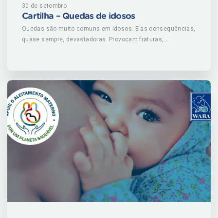
30 de setembro
Cartilha – Quedas de idosos
Quedas são muito comuns em idosos. E as consequências,
quase sempre, devastadoras. Provocam fraturas,
traumatismos, contusões e medo de cair de novo. Cuidados
adotados por quem vive e convive com eles ajudam a evitar.
Principalmente dentro de casa, onde mais ocorre o maior
número de acidentes. Nessa cartilha, você vai entender
como prevenir, evitar e reduzir as quedas. BAIXE AGORA