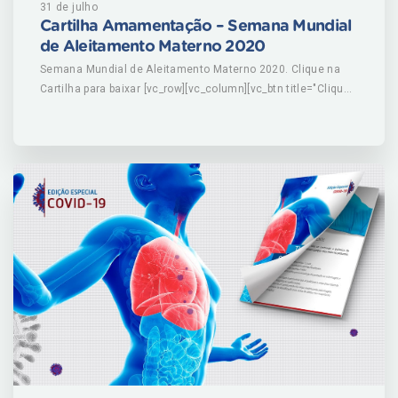
31 de julho
Cartilha Amamentação – Semana Mundial
de Aleitamento Materno 2020
Semana Mundial de Aleitamento Materno 2020. Clique na
Cartilha para baixar [vc_row][vc_column][vc_btn title="Clique
aqui e confira todas nossas cartilhas" color="warning"
size="lg"
link="url:https%3A%2F%2Fausta.com.br%2Fblog%2Fcategoria
%2Fcartilhas%2F|||"][/vc_column][/vc_row]