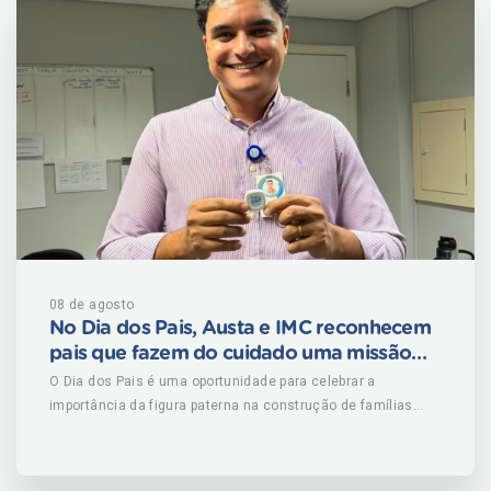
08 de agosto
No Dia dos Pais, Austa e IMC reconhecem
pais que fazem do cuidado uma missão
dentro e fora de casa
O Dia dos Pais é uma oportunidade para celebrar a
importância da figura paterna na construção de famílias
mais saudáveis. Além do cuidado, da proteção e do afeto,
os pais exercem um papel fundamental na formação de
hábitos que acompanham os filhos ao longo da vida e