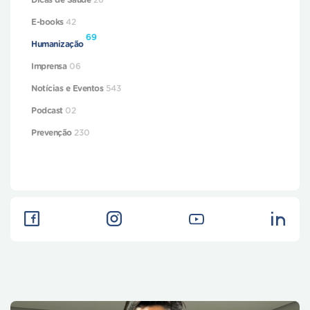
Dicas de Saúde
26
E-books
42
69
Humanização
Imprensa
06
Notícias e Eventos
543
Podcast
02
Prevenção
230