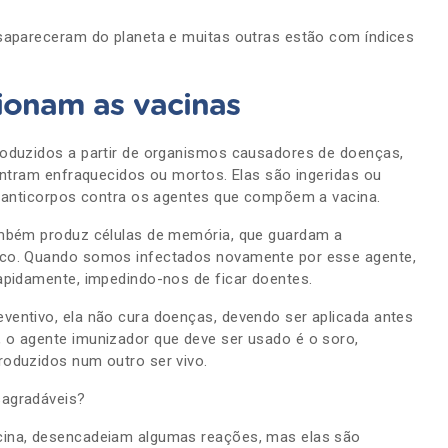
sapareceram do planeta e muitas outras estão com índices
ionam as vacinas
oduzidos a partir de organismos causadores de doenças,
ontram enfraquecidos ou mortos. Elas são ingeridas ou
a anticorpos contra os agentes que compõem a vacina.
ambém produz células de memória, que guardam a
co. Quando somos infectados novamente por esse agente,
apidamente, impedindo-nos de ficar doentes.
entivo, ela não cura doenças, devendo ser aplicada antes
o agente imunizador que deve ser usado é o soro,
oduzidos num outro ser vivo.
sagradáveis?
ina, desencadeiam algumas reações, mas elas são