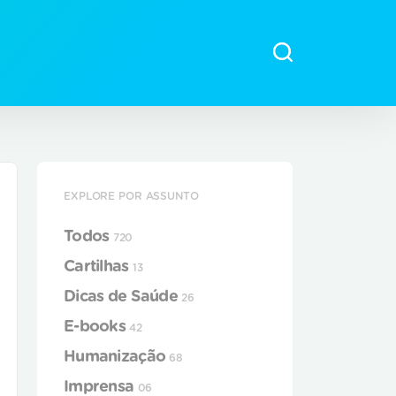
EXPLORE POR ASSUNTO
Todos
720
Cartilhas
13
Dicas de Saúde
26
E-books
42
Humanização
68
Imprensa
06