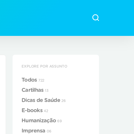
EXPLORE POR ASSUNTO
Todos
722
Cartilhas
13
Dicas de Saúde
26
E-books
42
Humanização
69
Imprensa
06