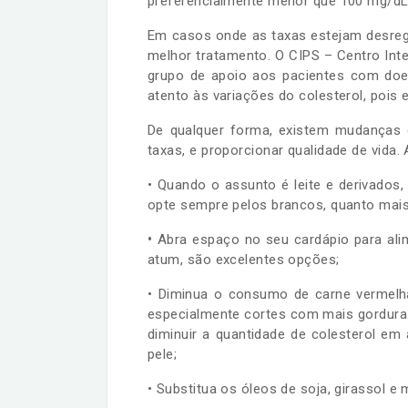
preferencialmente menor que 100 mg/dL
Em casos onde as taxas estejam desreg
melhor tratamento. O CIPS – Centro In
grupo de apoio aos pacientes com doen
atento às variações do colesterol, poi
De qualquer forma, existem mudanças d
taxas, e proporcionar qualidade de vida
• Quando o assunto é leite e derivados, 
opte sempre pelos brancos, quanto mais
•
Abra espaço no seu cardápio para al
atum, são excelentes opções;
• Diminua o consumo de carne vermelha
especialmente cortes com mais gordura. A
diminuir a quantidade de colesterol e
pele;
• Substitua os óleos de soja, girassol e m