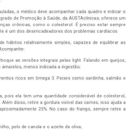
.
uladas, o médico deve acompanhar cada quadro e indicar o
tegrado de Promoção à Saúde, da AUSTAclínicas, oferece um
ças crônicas, como o colesterol. É preciso estar sempre
s ele é um dos desencadeadores dos problemas cardíacos.
e hábitos relativamente simples, capazes de equilibrar as
. Acompanhe:
troque as versões integrais pelas light. Falando em queijos,
 amarelos, menos indicada a ingestão;
imentos ricos em ômega 3. Peixes como sardinha, salmão e
, pois ela tem uma quantidade considerável de colesterol,
lém disso, retire a gordura visível das carnes, isso ajuda a
m aproximadamente 25%. No caso do frango, sempre retire a
ilho, pelo de canola e o azeite de oliva;