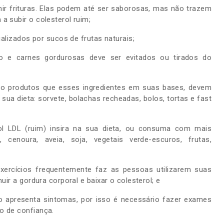
mir frituras. Elas podem até ser saborosas, mas não trazem
a subir o colesterol ruim;
ializados por sucos de frutas naturais;
nto e carnes gordurosas deve ser evitados ou tirados do
mo produtos que esses ingredientes em suas bases, devem
sua dieta: sorvete, bolachas recheadas, bolos, tortas e fast
rol LDL (ruim) insira na sua dieta, ou consuma com mais
la, cenoura, aveia, soja, vegetais verde-escuros, frutas,
 exercícios frequentemente faz as pessoas utilizarem suas
uir a gordura corporal e baixar o colesterol; e
ão apresenta sintomas, por isso é necessário fazer exames
o de confiança.