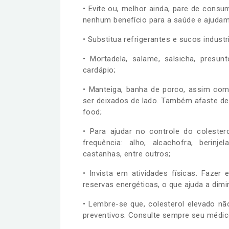
• Evite ou, melhor ainda, pare de consu
nenhum benefício para a saúde e ajudam 
• Substitua refrigerantes e sucos industr
• Mortadela, salame, salsicha, presu
cardápio;
• Manteiga, banha de porco, assim co
ser deixados de lado. Também afaste de 
food;
• Para ajudar no controle do coleste
frequência: alho, alcachofra, berinje
castanhas, entre outros;
• Invista em atividades físicas. Fazer
reservas energéticas, o que ajuda a dimin
• Lembre-se que, colesterol elevado n
preventivos. Consulte sempre seu médic