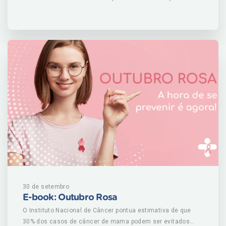
sanguínea adequada, pós rompimento ou entupimento de
vasos que levam sangue ao cérebro. Mais comum entre
homens, doença é a segunda principal causa de morte no
Brasil, depois do infarto, fatal para mais de 100 mil
brasileiros por ano um óbito a cada cinco minutos, de
acordo com o Ministério da Saúde. Existem dois tipos
isquêmico e hemorrágico. O primeiro é responsável por 87
dos casos. Para ambos, é fundamental reconhecer
sintomas de forma rápida para reduzir risco de sequelas e
garantir qualidade de vida. Para entender mais sobre o AVC,
baixe agora nosso e-book! CLIQUE AQUI PARA BAIXAR E-
BOOK
30 de setembro
E-book: Outubro Rosa
O Instituto Nacional de Câncer pontua estimativa de que
30% dos casos de câncer de mama podem ser evitados