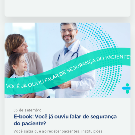
quando adotadas práticas saudáveis como praticar
atividade física, alimentar-se de forma saudável, manter
peso corporal adequado, amamentar e evitar consumo de
bebidas alcoólicas e uso de anticoncepcionais e reposição
hormonal. Nesse e-book do Outubro Rosa, você vai entender
quais são os fatores de risco, aprender a fazer o autoexame
e entender quais são os sintomas precoces do câncer de
mama. BAIXE AGORA!
06 de setembro
E-book: Você já ouviu falar de segurança
do paciente?
Você sabia que ao receber pacientes, instituições