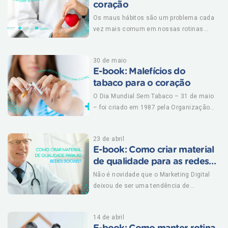
coração
dos medicamentos. Saiba mais sobre
como tratar o colesterol baixando nosso
Os maus hábitos são um problema cada
vez mais comum em nossas rotinas
e-book! Baixe grátis!
agitadas. A má alimentação, a falta de
tempo para a prática de atividade física
30 de maio
e o estresse excessivo - que muitas
E-book: Malefícios do
vezes provoca insônia, ansiedade e leva
tabaco para o coração
diversas pessoas ao consumo elevado
de bebidas alcoólicas, cigarro e outras
O Dia Mundial Sem Tabaco – 31 de maio
drogas - têm contribuído
– foi criado em 1987 pela Organização
significativamente para que as doenças
Mundial da Saúde (OMS) para alertar
cardiovasculares ocupem o primeiro
sobre as doenças e mortes evitáveis
23 de abril
lugar no ranking de causas de morte no
relacionadas ao tabagismo. O tabaco é
E-book: Como criar material
mundo. Veja dicas de como cuidar do
uma das maiores ameaças à saúde
de qualidade para as redes
seu coração e mais baixando nosso e-
pública, matando mais de 8 milhões de
sociais?
pessoas por ano no mundo, 6 milhões
Não é novidade que o Marketing Digital
book! CLIQUE AQUI PARA DOWNLOAD
causadas pelo uso direto do tabaco,
deixou de ser uma tendência de
enquanto cerca de 1 milhão é o
mercado para se tornar um investimento
resultado de não fumantes expostos ao
indispensável na maioria das empresas.
14 de abril
fumo passivo. O prejuízo econômico do
Quem quer continuar relevante para