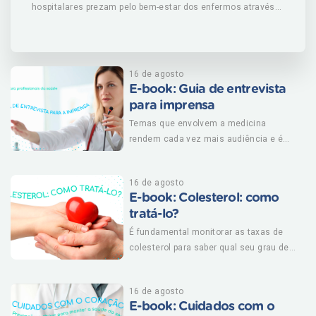
hospitalares prezam pelo bem-estar dos enfermos através
de uma série de medidas que evitam ou reduzem
incidentes, como quedas ou aplicação errada de
medicamento, por exemplo?Qualquer tipo de ação não
intencional, ou seja, por acidente, pode prolongar tempo no
16 de agosto
hospital ou até agravar quadro de saúde. Ninguém deseja
E-book: Guia de entrevista
isso. Assim, saiba que você, paciente, também pode fazer
para imprensa
sua parte para zelar por sua segurança e por direitos. Para
Temas que envolvem a medicina
saber mais sobre o assunto, baixe nosso material!
rendem cada vez mais audiência e é
dever do profissional da saúde estar
bem instruído para transmitir informação
16 de agosto
de forma clara, responsável e de acordo
E-book: Colesterol: como
com o Código de Ética Médico. Saiba
tratá-lo?
mais nesse e-book! BAIXE E-BOOK
GRÁTIS
É fundamental monitorar as taxas de
colesterol para saber qual seu grau de
risco para doenças cardiovasculares.
Em alguns casos, um estilo de vida
16 de agosto
saudável é suficiente para o controle,
E-book: Cuidados com o
mas, em outros, não dá para escapar