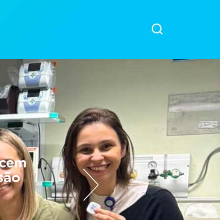
ecem
são