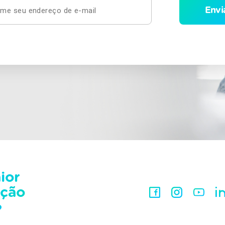
câncer de colo do útero. Já na região Sul,
colo do útero é o quarto tipo mais comum,
precedido dos cânceres de cólon e reto e de
pulmão, em segundo e terceiro lugares A
prevenção primária do câncer de mama está
relacionada ao controle dos fatores de risco
e à promoção de práticas e
comportamentos considerados protetores.
Baixe nosso e-Book e saiba mais. [vc_btn
title="BAIXE GRÁTIS" color="warning"
align="center" i_icon_fontawesome="fa fa-
cloud-download" button_block="true"
add_icon="true"
link="url:https%3A%2F%2Finfo.austa.com.br%
outubro-rosa||target:%20_blank|"]
[vc_column_text]
ior
ação