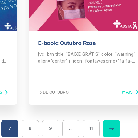
E-book: Outubro Rosa
[vc_btn title="BAIXE GRÁTIS" color="warning"
 de
align="center" i_icon_fontawesome="fa fa-
cloud-download" button_block="true"
add_icon="true"
link="url:https%3A%2F%2Finfo.austa.com.br%
ntos
outubro-rosa||target:%20_blank|"]
S
MAIS
13 DE OUTUBRO
[vc_column_text] O câncer de mama é,
provavelmente, o mais temido pelas mulheres
devido à sua alta freqüência e, sobretudo
ad"
pelos seus efeitos psicológicos. A prevenção
é a melhor aliada contra esta doença.
br%2Febook-
Prevenção Segundo estimativas do Inca
7
8
9
…
11
(Instituto Nacional de Câncer), o Brasil deve