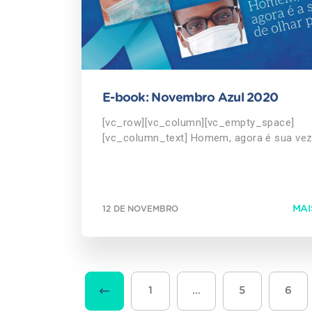
E-book: Novembro Azul 2020
[vc_row][vc_column][vc_empty_space]
[vc_column_text] Homem, agora é sua vez
olhar para você! [/vc_column_text]
[vc_empty_space][vc_column_text] Saiba
sobre o que é o Câncer de Próstata,
prevenção, sintomas, detecção e tratame
MAI
12 DE NOVEMBRO
nesse eBook! [/vc_column_text]
[vc_empty_space][vc_btn title="BAIXE
GRÁTIS" color="warning" align="center"
i_icon_fontawesome="fa fa-cloud-downlo
button_block="true" add_icon="true"
link="url:https%3A%2F%2Finfo.austa.com.
1
…
5
6
novembro-azul-