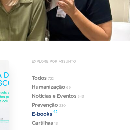
EXPLORE POR ASSUNTO
Todos
722
Humanização
69
Notícias e Eventos
543
Prevenção
230
42
E-books
Cartilhas
13