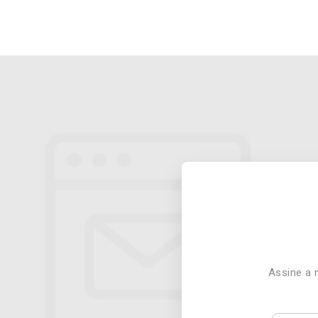
2020|title:Baixe%20Gr%C3%A1tis!|target:%2
[/vc_column][/vc_row]
Assine a 