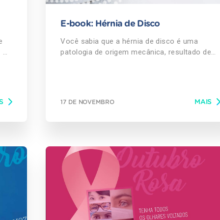
E-book: Hérnia de Disco
e
Você sabia que a hérnia de disco é uma
!
patologia de origem mecânica, resultado de
desgaste dos discos intervertebrais da
coluna, conforme tempo e uso repetitivo? De
acordo com um levantamento feito pelo IBGE,
a doença atinge 5,4 milhões de brasileiros. É
S
MAIS
17 DE NOVEMBRO
importante conhecer os limites do corpo e
ficar atento à saúde para evitar problemas e
ter qualidade de vida. Por isso o mais indicad
nesses casos é investir na prevenção. Para
saber mais sobre o assunto, acompanhe as
dicas em nosso e-book! BAIXE GRÁTIS AQUI