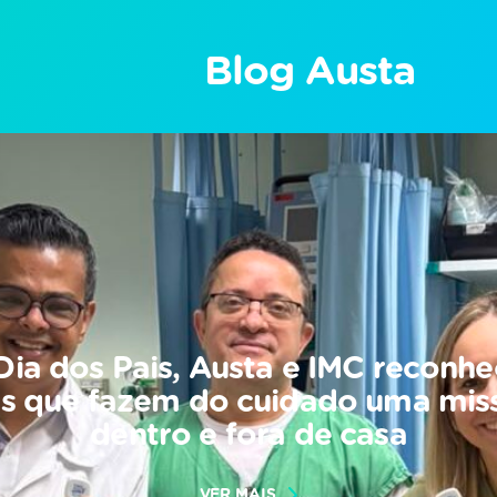
Blog Austa
Dia dos Pais, Austa e IMC reconh
is que fazem do cuidado uma mis
dentro e fora de casa
VER MAIS