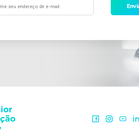
ior
ação