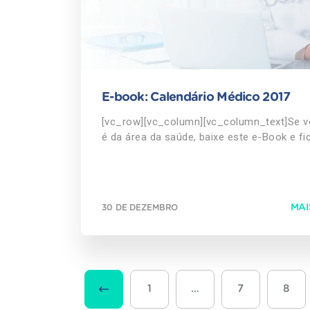
E-book: Calendário Médico 2017
[vc_row][vc_column][vc_column_text]Se 
é da área da saúde, baixe este e-Book e fi
por dentro das principais datas e campan
de 2017. Segue exemplo do mês de outubro:
[/vc_column_text][/vc_column][/vc_row]
[vc_row][vc_column][vc_btn title="Faça se
MAI
30 DE DEZEMBRO
download grátis aqui!" color="warning"
align="center" i_icon_fontawesome="fa fa
cloud-download"
link="url:http%3A%2F%2Finfo.austa.com.b
calendario-medico-2017||target:%20_blank
button_block="true" add_icon="true"]
1
…
7
8
[/vc_column][/vc_row]