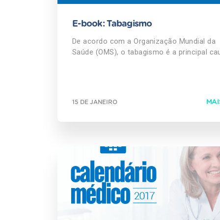
E-book: Tabagismo
De acordo com a Organização Mundial da
Saúde (OMS), o tabagismo é a principal ca
de morte evitável no mundo, sendo
responsável pelo desenvolvimento de
aproximadamente 50 doenças, incluindo o
câncer. e-Book Tabagismo A fumaça do
MAI
15 DE JANEIRO
cigarro é uma mistura de aproximadament
4.720 substâncias tóxicas diferentes que
constituem-se de duas fases fundamentai
particulada (contem nicotina e alcatrão) e 
gasosa (com monóxido de carbono, amôni
cetonas, formaldeído, acetaldeído e
acroleína). https://info.austa.com.br/ebook-
tabagismo