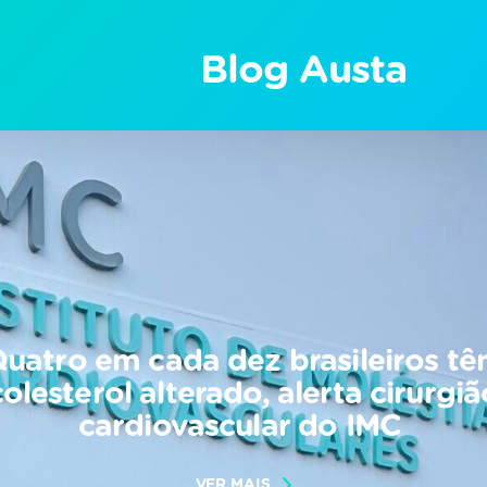
Blog Austa
uatro em cada dez brasileiros t
colesterol alterado, alerta cirurgiã
cardiovascular do IMC
VER MAIS