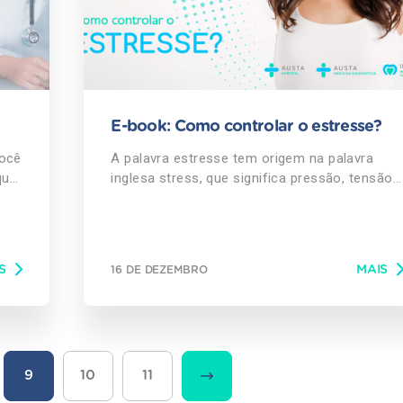
E-book: Como controlar o estresse?
você
A palavra estresse tem origem na palavra
que
inglesa stress, que significa pressão, tensão
has
ou insistência. É uma reação do organismo
com componentes psicológicos, físicos,
mentais e hormonais que ocorre quando
u
surge a necessidade de uma grande
S
MAIS
16 DE DEZEMBRO
adaptação a um evento ou situação de
-
importância. Como Evitar? Conheça os
principais sintomas, aprenda a identificar sua
r%2Febook-
evolução e como lidar com este problema.
"
BAIXE AQUI
9
10
11