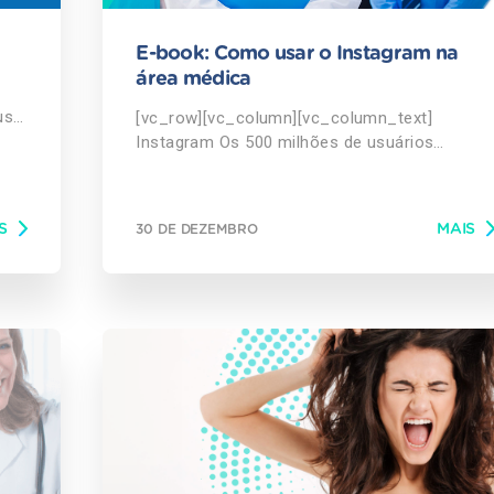
E-book: Como usar o Instagram na
área médica
usa
[vc_row][vc_column][vc_column_text]
Instagram Os 500 milhões de usuários
publicam mais de 95 milhões de fotos por dia,
registrando uma média de 4,2 bilhões de
“curtidas” (likes) diariamente, em todo o
S
MAIS
30 DE DEZEMBRO
e
mundo. Como usar na área da saúde Quando
usada de forma correta, a ferramenta é capa
s: a
de auxiliar na transmissão dos valores e
a
diferenciais da sua marca profissional. Faça
a,
seu download grátis Clique aqui!