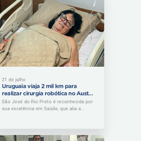
21 de julho
Uruguaia viaja 2 mil km para
realizar cirurgia robótica no Austa
Hospital
São José do Rio Preto é reconhecida por
sua excelência em Saúde, que alia a
qualidade dos profissionais com a alta
tecnologia. Esta conjunção tem atraído
inclusive estrangeiros de várias partes do
mundo. A uruguaia Maria del Carmen Sica