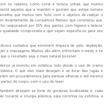
com os cabelos, como corte e tintura; unhas, que muitos
lmente aqueles que a mantém e gostam que esteja sempre
ancelha, que muitos tem feito com o objetivo de realçar o
um levantamento da consultoria Nielsen que constatou que,
 foi responsável por 35% dos gastos com higiene e beleza.
 qualidade comprovada e que sejam específicos para seu
idosos cuidados que envolvem limpeza de pele, depilação,
iação e massagens. Muitos vão além, enfrentam o medo e se
que o resultado seja o mais natural possível.
eiros já investiu em estética, indo desde o uso de creme
otulínica. O que eles mais desejam é se livrar das rugas e
stem em procedimentos para atenuar olheiras e até mesmo
s partes do corpo, com o uso do laser.
ambém desejam se livrar de gorduras localizadas e, cada
o tocante a cirurgia plástica, seja corretiva ou estética, a