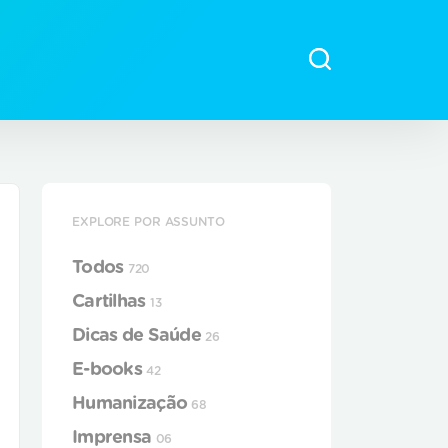
EXPLORE POR ASSUNTO
Todos
720
Cartilhas
13
Dicas de Saúde
26
E-books
42
Humanização
68
Imprensa
06