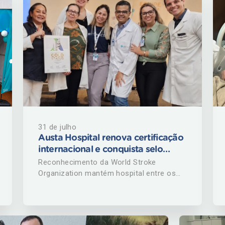
31 de julho
Austa Hospital renova certificação
internacional e conquista selo
Platinum por excelência no
Reconhecimento da World Stroke
atendimento a pacientes com AVC
Organization mantém hospital entre os
centros de referência mundial no
tratamento do Acidente Vascular
Cerebral O Austa Hospital, de São José
do Rio Preto (SP), teve elevado o nível da