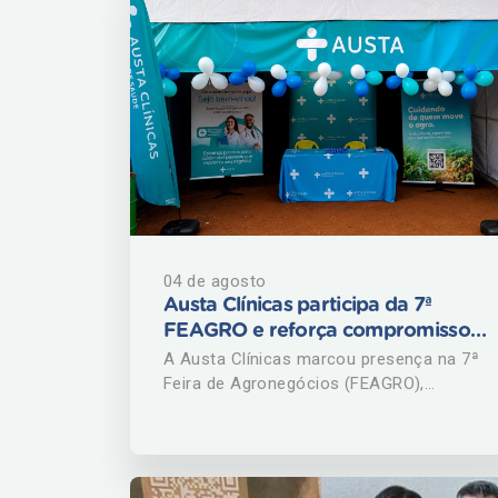
04 de agosto
Austa Clínicas participa da 7ª
FEAGRO e reforça compromisso
com a saúde dos produtores rurais
A Austa Clínicas marcou presença na 7ª
Feira de Agronegócios (FEAGRO),
realizada entre os dias 28 e 31 de julho,
em Limeira do Oeste (MG). Promovido
pelo Sindicato dos Produtores Rurais de
Limeira do Oeste (SPRLO), o evento