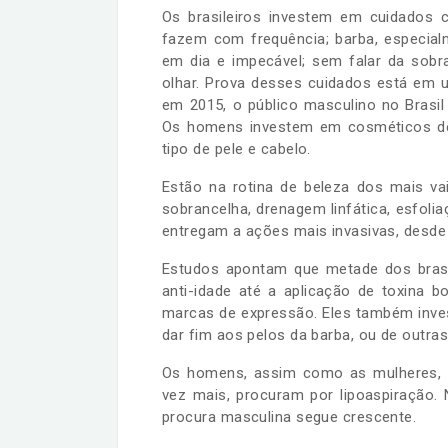
Os brasileiros investem em cuidados 
fazem com frequência; barba, especia
em dia e impecável; sem falar da sobr
olhar. Prova desses cuidados está em 
em 2015, o público masculino no Brasil
Os homens investem em cosméticos de
tipo de pele e cabelo.
Estão na rotina de beleza dos mais va
sobrancelha, drenagem linfática, esfol
entregam a ações mais invasivas, desde 
Estudos apontam que metade dos brasil
anti-idade até a aplicação de toxina b
marcas de expressão. Eles também inve
dar fim aos pelos da barba, ou de outra
Os homens, assim como as mulheres, t
vez mais, procuram por lipoaspiração. N
procura masculina segue crescente.