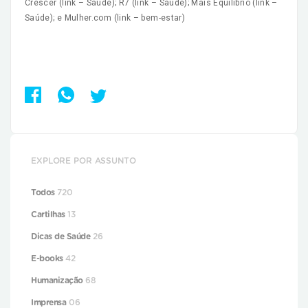
Crescer (link – Saúde); R7 (link – Saúde); Mais Equilíbrio (link –
Saúde); e Mulher.com (link – bem-estar)
EXPLORE POR ASSUNTO
Todos
720
Cartilhas
13
Dicas de Saúde
26
E-books
42
Humanização
68
Imprensa
06