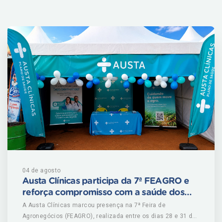
04 de agosto
Austa Clínicas participa da 7ª FEAGRO e
reforça compromisso com a saúde dos
produtores rurais
A Austa Clínicas marcou presença na 7ª Feira de
Agronegócios (FEAGRO), realizada entre os dias 28 e 31 de