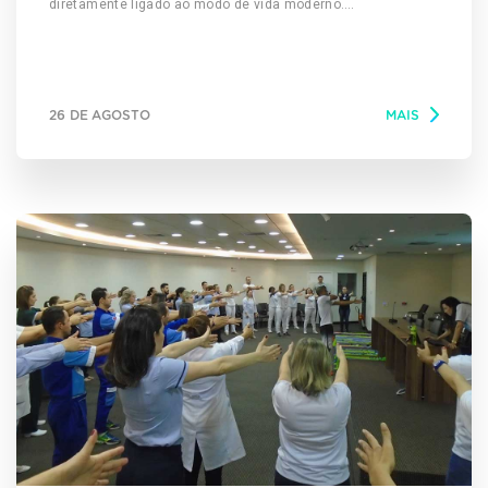
diretamente ligado ao modo de vida moderno.
Engarrafamentos no trânsito, excesso de tecnologia ao
nosso redor, medo da violência, a luta pela sobrevivência,
entre outras coisas, desgastam os seres humanos. Quando
o estresse se incorpora à rotina de vida, são comuns os
26 DE AGOSTO
MAIS
registros de aumento da pressão sanguínea e frequência
cardíaca, e se esse ciclo não for interrompido, o organismo
fica limitado e abre espaço para uma série de doenças.
Alguns sintomas de estresse são: cansaço, irritabilidade,
desmotivação, perda de apetite, insônia ou sono exagerado,
diminuição do desejo sexual e dores generalizadas. A
obesidade também pode ser consequência do estresse.
Organismos estressados liberam um hormônio chamado
cortisol. Ele deixa as células menos sensíveis à leptina,
substância responsável pela saciedade, com isso as
pessoas sente mais vontade de ingerir açúcar. Além disso,
quando o estresse baixa os níveis de testosterona, pode
resultar em maior perda de massa muscular e acúmulo de
gordura. Para desativar os genes que levam ao ganho de
peso, e estimular o metabolismo a queimar gordura, o corpo
precisa relaxar. Uma forma de conseguir isso, saindo dos