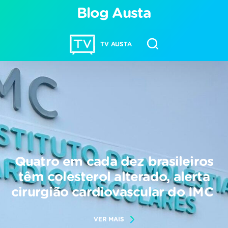
Blog Austa
TV AUSTA
Quatro em cada dez brasileiros
têm colesterol alterado, alerta
cirurgião cardiovascular do IMC
VER MAIS