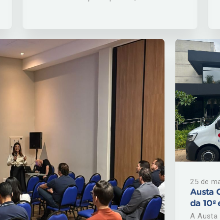
ouvido e dificuldades para mastigar
podem parecer problemas isolados, mas
muitas vezes têm uma mesma origem.
Pensando em oferecer um atendimento
cada vez mais completo e especializado,
o IMC passa a contar com o serviço de
Cirurgia e Traumatologia
Bucomaxilofacial, ampliando o acesso da
população a diagnósticos precisos e
tratamentos avançados para condições
que afetam a face, a mandíbula e a
articulação temporomandibular (ATM). A
especialidade atua no diagnóstico e
tratamento clínico e cirúrgico de diversas
alterações que impactam diretamente
funções essenciais do dia a dia, como
mastigação, fala, respiração e qualidade
25 de m
do sono. Entre as principais condições
Austa C
atendidas estão as disfunções da ATM, o
da 10ª
bruxismo, as dores faciais e as
A Austa 