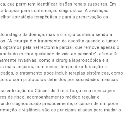
a, que permitem identificar lesões renais suspeitas. Em
 a biópsia para confirmação diagnóstica. A avaliação
elhor estratégia terapêutica e para a preservação da
do estágio da doença, mas a cirurgia continua sendo a
os. “A cirurgia é o tratamento de escolha quando o tumor
el, optamos pela nefrectomia parcial, que remove apenas o
rantindo melhor qualidade de vida ao paciente”, afirma Dr.
amente invasivas, como a cirurgia laparoscópica e a
tos mais seguros, com menor tempo de internação e
çados, o tratamento pode incluir terapias sistêmicas, como
cordo com protocolos definidos por sociedades médicas.
Conscientização do Câncer de Rim reforça uma mensagem
ores de risco, acompanhamento médico regular e
uando diagnosticado precocemente, o câncer de rim pode
formação e vigilância são as principais aliadas para mudar o