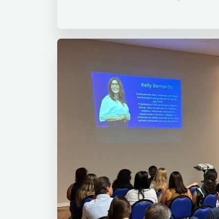
colaboradores entraram na brincadeira e
vieram trabalhar vestindo camisetas nas
cores do Brasil, levando ainda mais
descontração e entusiasmo para a rotina
das equipes. A mobilização contou até
com a formação de times, uniformes
personalizados e muita criatividade. Entre
os destaques esteve o "Time de
Sucesso", nome escolhido para
representar o espírito de união e
comprometimento que faz parte do dia a
dia da instituição. Mais do que uma
celebração esportiva, a iniciativa
destacou características que fazem a
diferença tanto dentro quanto fora dos
gramados: comprometimento, união e
confiança. No Austa, assim como em um
time de futebol, cada profissional
contribui com suas habilidades para que
o trabalho aconteça de forma integrada,