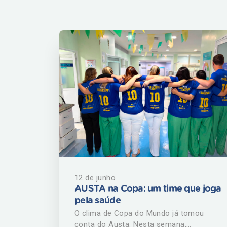
12 de junho
AUSTA na Copa: um time que joga
pela saúde
O clima de Copa do Mundo já tomou
conta do Austa. Nesta semana,