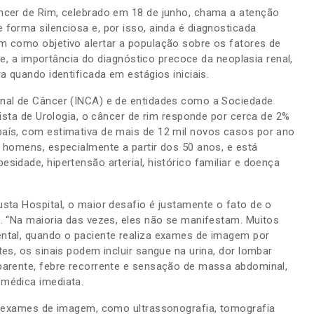
ncer de Rim, celebrado em 18 de junho, chama a atenção
forma silenciosa e, por isso, ainda é diagnosticada
m como objetivo alertar a população sobre os fatores de
nte, a importância do diagnóstico precoce da neoplasia renal,
a quando identificada em estágios iniciais.
nal de Câncer (INCA) e de entidades como a Sociedade
lista de Urologia, o câncer de rim responde por cerca de 2%
aís, com estimativa de mais de 12 mil novos casos por ano
 homens, especialmente a partir dos 50 anos, e está
idade, hipertensão arterial, histórico familiar e doença
sta Hospital, o maior desafio é justamente o fato de o
. “Na maioria das vezes, eles não se manifestam. Muitos
ntal, quando o paciente realiza exames de imagem por
es, os sinais podem incluir sangue na urina, dor lombar
parente, febre recorrente e sensação de massa abdominal,
médica imediata.
or exames de imagem, como ultrassonografia, tomografia