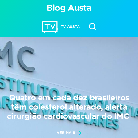
Blog Austa
TV AUSTA
Quatro em cada dez brasileiros
têm colesterol alterado, alerta
cirurgião cardiovascular do IMC
VER MAIS