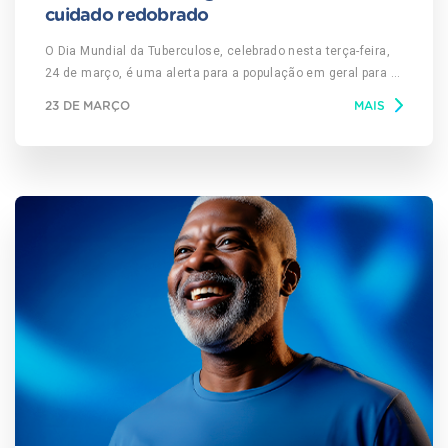
cuidado redobrado
O Dia Mundial da Tuberculose, celebrado nesta terça-feira,
24 de março, é uma alerta para a população em geral para o
risco de contágio desta doença no país, que ainda é alto.
23 DE MARÇO
MAIS
Os trabalhadores do setor sucroenergético, em particular,
devem ter a atenção redobrada, pois estão expostos a
vários fatores que ampliam o risco de ter a doença e
transmiti-la para outras pessoas, segundo o médico
infectologista Natal Santos da Silva, da Austa Clínicas.
Como a tuberculose é transmitida pelo ar, a aglomeração de
grande número de pessoas facilita muito a sua
transmissão. “A proximidade contínua dos trabalhadores,
por exemplo, no transporte em ônibus para o campo ou
mesmo entre a empresa e as moradias e em alojamentos
coletivos contribui para a transmissão, seja por gotículas
num espirro ou tosse ou mesmo ao inalar as partículas
presentes no ar”, explica o infectologista da Austa Clínicas.
O tabagismo e o alto consumo de bebidas alcoólicas
contribuem para a maior vulnerabilidade do sistema
respiratório, estando mais suscetível à implantação da