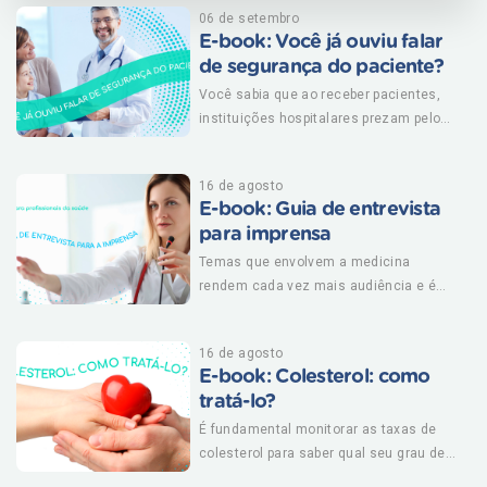
bebidas alcoólicas e uso de anticoncepcionais e reposição
06 de setembro
hormonal. Nesse e-book do Outubro Rosa, você vai entender
E-book: Você já ouviu falar
quais são os fatores de risco, aprender a fazer o autoexame
de segurança do paciente?
e entender quais são os sintomas precoces do câncer de
Você sabia que ao receber pacientes,
mama. BAIXE AGORA!
instituições hospitalares prezam pelo
bem-estar dos enfermos através de uma
série de medidas que evitam ou
16 de agosto
reduzem incidentes, como quedas ou
E-book: Guia de entrevista
aplicação errada de medicamento, por
para imprensa
exemplo?Qualquer tipo de ação não
intencional, ou seja, por acidente, pode
Temas que envolvem a medicina
prolongar tempo no hospital ou até
rendem cada vez mais audiência e é
agravar quadro de saúde. Ninguém
dever do profissional da saúde estar
deseja isso. Assim, saiba que você,
bem instruído para transmitir informação
16 de agosto
paciente, também pode fazer sua parte
de forma clara, responsável e de acordo
E-book: Colesterol: como
para zelar por sua segurança e por
com o Código de Ética Médico. Saiba
tratá-lo?
direitos. Para saber mais sobre o
mais nesse e-book! BAIXE E-BOOK
assunto, baixe nosso material!
GRÁTIS
É fundamental monitorar as taxas de
colesterol para saber qual seu grau de
risco para doenças cardiovasculares.