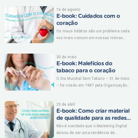
Em alguns casos, um estilo de vida
16 de agosto
saudável é suficiente para o controle,
E-book: Cuidados com o
mas, em outros, não dá para escapar
coração
dos medicamentos. Saiba mais sobre
como tratar o colesterol baixando nosso
Os maus hábitos são um problema cada
vez mais comum em nossas rotinas
e-book! Baixe grátis!
agitadas. A má alimentação, a falta de
tempo para a prática de atividade física
30 de maio
e o estresse excessivo - que muitas
E-book: Malefícios do
vezes provoca insônia, ansiedade e leva
tabaco para o coração
diversas pessoas ao consumo elevado
de bebidas alcoólicas, cigarro e outras
O Dia Mundial Sem Tabaco – 31 de maio
drogas - têm contribuído
– foi criado em 1987 pela Organização
significativamente para que as doenças
Mundial da Saúde (OMS) para alertar
cardiovasculares ocupem o primeiro
sobre as doenças e mortes evitáveis
23 de abril
lugar no ranking de causas de morte no
relacionadas ao tabagismo. O tabaco é
E-book: Como criar material
mundo. Veja dicas de como cuidar do
uma das maiores ameaças à saúde
de qualidade para as redes
seu coração e mais baixando nosso e-
pública, matando mais de 8 milhões de
sociais?
pessoas por ano no mundo, 6 milhões
Não é novidade que o Marketing Digital
book! CLIQUE AQUI PARA DOWNLOAD
causadas pelo uso direto do tabaco,
deixou de ser uma tendência de