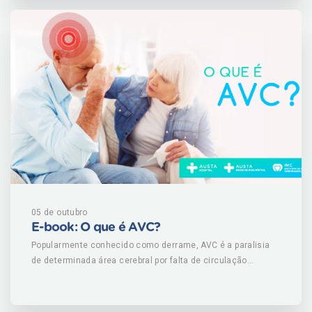
Instituto Nacional do Câncer (INCA) registra, a cada ano,
cerca de 185 mil novos casos. Baixe nosso e-book e saiba
mais sobre esta doença e como se prevenir dela. BAIXE
AQUI
05 de outubro
E-book: O que é AVC?
Popularmente conhecido como derrame, AVC é a paralisia
de determinada área cerebral por falta de circulação
sanguínea adequada, pós rompimento ou entupimento de
vasos que levam sangue ao cérebro. Mais comum entre
homens, doença é a segunda principal causa de morte no