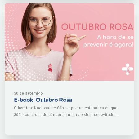
Brasil, depois do infarto, fatal para mais de 100 mil
brasileiros por ano um óbito a cada cinco minutos, de
acordo com o Ministério da Saúde. Existem dois tipos
isquêmico e hemorrágico. O primeiro é responsável por 87
dos casos. Para ambos, é fundamental reconhecer
sintomas de forma rápida para reduzir risco de sequelas e
garantir qualidade de vida. Para entender mais sobre o AVC,
baixe agora nosso e-book! CLIQUE AQUI PARA BAIXAR E-
BOOK
30 de setembro
E-book: Outubro Rosa
O Instituto Nacional de Câncer pontua estimativa de que
30% dos casos de câncer de mama podem ser evitados
quando adotadas práticas saudáveis como praticar
atividade física, alimentar-se de forma saudável, manter
peso corporal adequado, amamentar e evitar consumo de