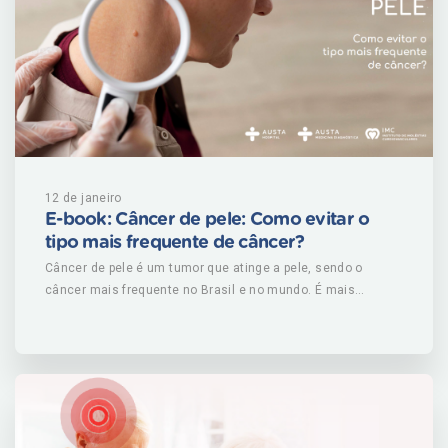
12 de janeiro
E-book: Câncer de pele: Como evitar o
tipo mais frequente de câncer?
Câncer de pele é um tumor que atinge a pele, sendo o
câncer mais frequente no Brasil e no mundo. É mais
comum em pessoas com mais de 40 anos e é considerado
raro em crianças e pessoas negras. Corresponde a 33% de
todos os diagnósticos desta doença no Brasil, sendo que o
Instituto Nacional do Câncer (INCA) registra, a cada ano,
cerca de 185 mil novos casos. Baixe nosso e-book e saiba
mais sobre esta doença e como se prevenir dela. BAIXE
AQUI