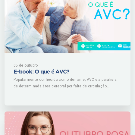
05 de outubro
E-book: O que é AVC?
Popularmente conhecido como derrame, AVC é a paralisia
de determinada área cerebral por falta de circulação
sanguínea adequada, pós rompimento ou entupimento de
vasos que levam sangue ao cérebro. Mais comum entre
homens, doença é a segunda principal causa de morte no
Brasil, depois do infarto, fatal para mais de 100 mil
brasileiros por ano um óbito a cada cinco minutos, de
acordo com o Ministério da Saúde. Existem dois tipos
isquêmico e hemorrágico. O primeiro é responsável por 87