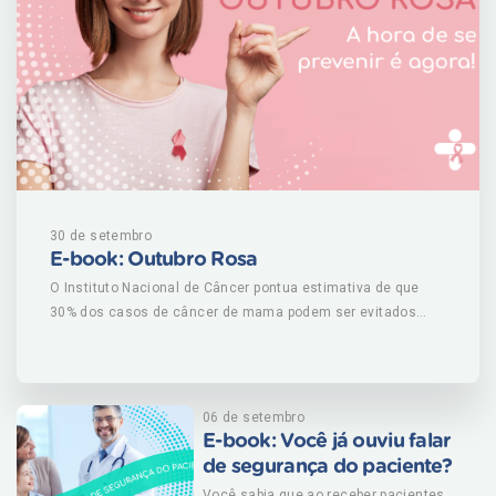
dos casos. Para ambos, é fundamental reconhecer
sintomas de forma rápida para reduzir risco de sequelas e
garantir qualidade de vida. Para entender mais sobre o AVC,
baixe agora nosso e-book! CLIQUE AQUI PARA BAIXAR E-
BOOK
30 de setembro
E-book: Outubro Rosa
O Instituto Nacional de Câncer pontua estimativa de que
30% dos casos de câncer de mama podem ser evitados
quando adotadas práticas saudáveis como praticar
atividade física, alimentar-se de forma saudável, manter
peso corporal adequado, amamentar e evitar consumo de
bebidas alcoólicas e uso de anticoncepcionais e reposição
06 de setembro
hormonal. Nesse e-book do Outubro Rosa, você vai entender
E-book: Você já ouviu falar
quais são os fatores de risco, aprender a fazer o autoexame
de segurança do paciente?
e entender quais são os sintomas precoces do câncer de
Você sabia que ao receber pacientes,