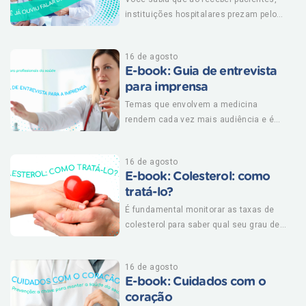
mama. BAIXE AGORA!
instituições hospitalares prezam pelo
bem-estar dos enfermos através de uma
série de medidas que evitam ou
16 de agosto
reduzem incidentes, como quedas ou
E-book: Guia de entrevista
aplicação errada de medicamento, por
para imprensa
exemplo?Qualquer tipo de ação não
intencional, ou seja, por acidente, pode
Temas que envolvem a medicina
prolongar tempo no hospital ou até
rendem cada vez mais audiência e é
agravar quadro de saúde. Ninguém
dever do profissional da saúde estar
deseja isso. Assim, saiba que você,
bem instruído para transmitir informação
16 de agosto
paciente, também pode fazer sua parte
de forma clara, responsável e de acordo
E-book: Colesterol: como
para zelar por sua segurança e por
com o Código de Ética Médico. Saiba
tratá-lo?
direitos. Para saber mais sobre o
mais nesse e-book! BAIXE E-BOOK
assunto, baixe nosso material!
GRÁTIS
É fundamental monitorar as taxas de
colesterol para saber qual seu grau de
risco para doenças cardiovasculares.
Em alguns casos, um estilo de vida
16 de agosto
saudável é suficiente para o controle,
E-book: Cuidados com o
mas, em outros, não dá para escapar
coração
dos medicamentos. Saiba mais sobre