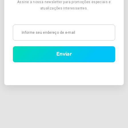
ao aleitamento materno é promovido o ano todo no AUSTA.
Assine a nossa newsletter para promoções especiais e
Durante o período em que está no Hospital para ter o bebê, a
atualizações interessantes.
mãe recebe um folder sobre a importância do aleitamento
materno e a equipe multidisciplinar fornece todas as
orientações sobre a amamentação. A equipe, formada por
enfermeiros, técnicos e auxiliares de enfermagem,
fonoaudióloga, pediatra, auxilia e explica às puérperas
(mães que acabaram de ter filho) sobre como pegar
corretamente a criança, os intervalos de mamadas, e os
cuidados com a mama durante o período de amamentação,
entre outras informações importantes. “Explicamos que, ao
mamar, o bebê não precisa de água, leite ou suco. O leite
materno previne diarreia, otite e enterocolite, entre outras
doenças no bebê, além de reduzir a incidência de
obesidade, hipertensão e diabetes na vida futura. Ele ajuda
também a prevenir câncer de ovário e de mama na mãe”,
afirma Helidd. “E, o que é imprescindível: a amamentação
fortalece o vínculo entre mãe e filho”, conclui a enfermeira.
Banco de Leite de Rio Preto O AUSTA hospital mantém um
relacionamento estreito com o Banco de Leite de Rio Preto,
pois este desempenha papel fundamental para a saúde das