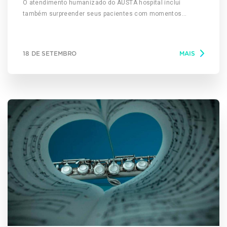
O atendimento humanizado do AUSTA hospital inclui
também surpreender seus pacientes com momentos
inesquecíveis, cuja emoção certamente colabora para seu
bem-estar e sua recuperação. Na manhã desta terça-feira, o
AUSTA hospital proporcionou este momento à paciente
18 DE SETEMBRO
MAIS
Jennifer de Jesus Santos, de 14 anos. Internada há 19 dias,
Jennifer expressou o sonho de ser uma policial militar,
porque admira a dedicação dos pms à comunidade. Ciente
deste sonho, o AUSTA hospital permitiu que a paciente
recebesse em seu quarto a visita da tenente Amália Paci e
do soldado Fabiano Jean, da Polícia Militar, que lhe
presentearam com uma medalha de bravura e um quepe da
corporação. A iniciativa da PM com a parceria do hospital foi
acompanhada por equipe da TV TEM (Rede Globo) e
veiculada no telejornal TEM Notícias – 1ª edição. A visita
surpresa emocionou a todos, familiares e profissionais do
AUSTA que a atendem. Edinalva Santos, mãe de Jennifer,
agradeceu à PM e ao hospital. E comentou: “Tenho certeza
de que esta surpresa só faz bem para ela. Ajuda muito a
autoestima dela, que vai lá em cima. Não é só
medicamento que cura, mas momentos como esse.” A