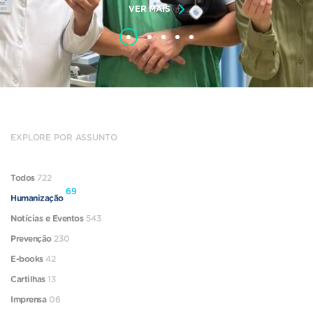
VER MAIS
EXPLORE POR ASSUNTO
Todos
722
69
Humanização
Notícias e Eventos
543
Prevenção
230
E-books
42
Cartilhas
13
Imprensa
06