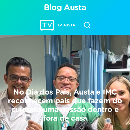
Blog Austa
TV AUSTA
No Dia dos Pais, Austa e IMC
reconhecem pais que fazem do
cuidado uma missão dentro e
fora de casa