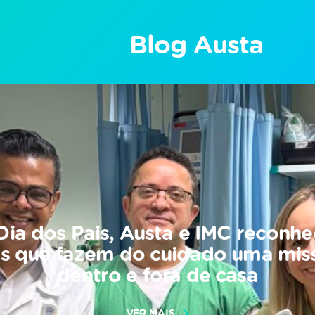
Blog Austa
Dia dos Pais, Austa e IMC reconh
is que fazem do cuidado uma mis
dentro e fora de casa
VER MAIS