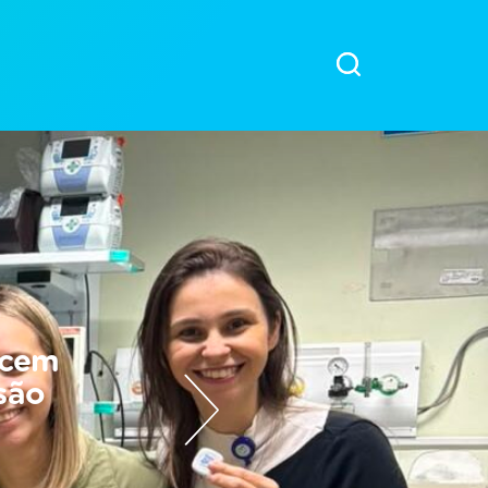
ecem
são