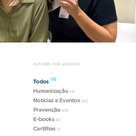
EXPLORE POR ASSUNTO
722
Todos
Humanização
69
Notícias e Eventos
543
Prevenção
230
E-books
42
Cartilhas
13