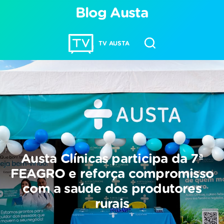
Blog Austa
TV AUSTA
Austa Clínicas participa da 7ª
FEAGRO e reforça compromisso
com a saúde dos produtores
rurais