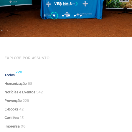
VER MAIS
EXPLORE POR ASSUNTO
720
Todos
Humanização
68
Notícias e Eventos
542
Prevenção
229
E-books
42
Cartilhas
13
Imprensa
06