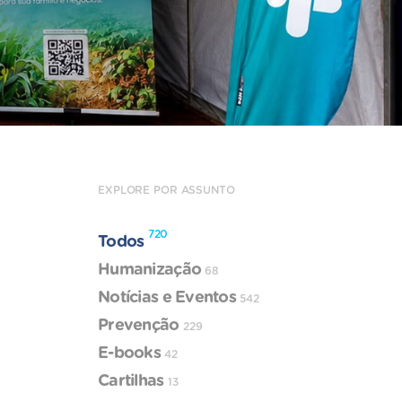
EXPLORE POR ASSUNTO
720
Todos
Humanização
68
Notícias e Eventos
542
Prevenção
229
E-books
42
Cartilhas
13