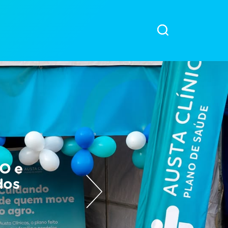
RO e
dos