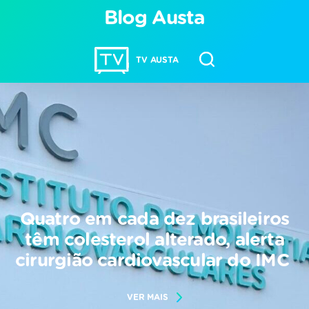
Blog Austa
TV AUSTA
Quatro em cada dez brasileiros
têm colesterol alterado, alerta
cirurgião cardiovascular do IMC
VER MAIS