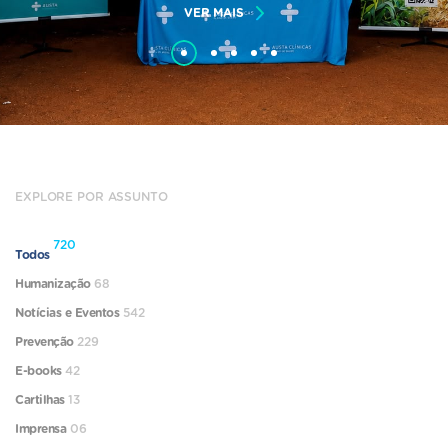
VER MAIS
EXPLORE POR ASSUNTO
720
Todos
Humanização
68
Notícias e Eventos
542
Prevenção
229
E-books
42
Cartilhas
13
Imprensa
06