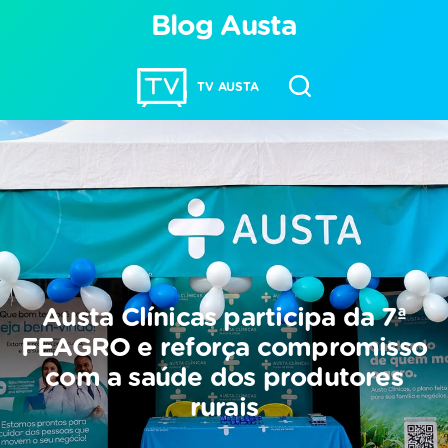
Blog Austa
TV AUSTA
Austa Clínicas participa da 7ª
FEAGRO e reforça compromisso
com a saúde dos produtores
rurais