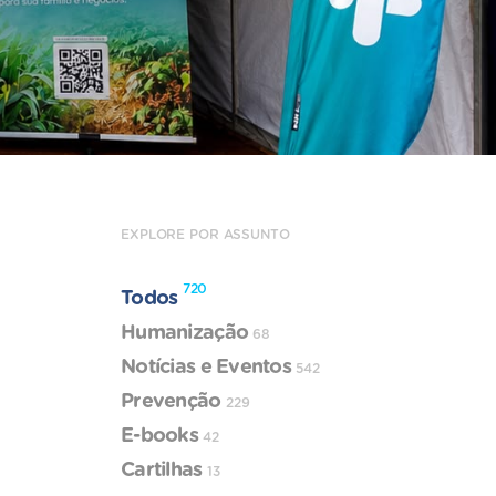
EXPLORE POR ASSUNTO
720
Todos
Humanização
68
Notícias e Eventos
542
Prevenção
229
E-books
42
Cartilhas
13