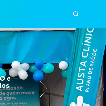
RO e
dos