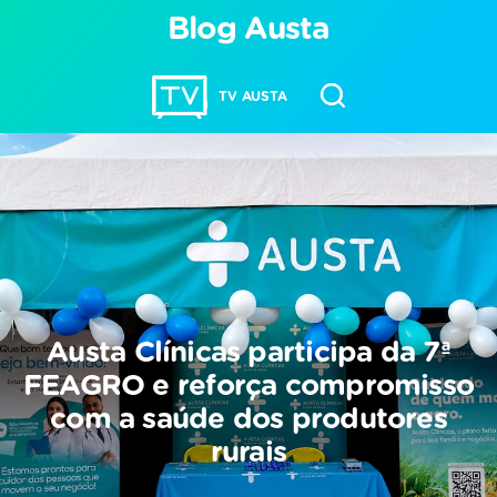
Blog Austa
TV AUSTA
Austa Clínicas participa da 7ª
FEAGRO e reforça compromisso
com a saúde dos produtores
rurais