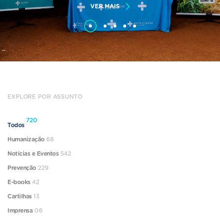
VER MAIS
EXPLORE POR ASSUNTO
720
Todos
Humanização
68
Notícias e Eventos
542
Prevenção
229
E-books
42
Cartilhas
13
Imprensa
06