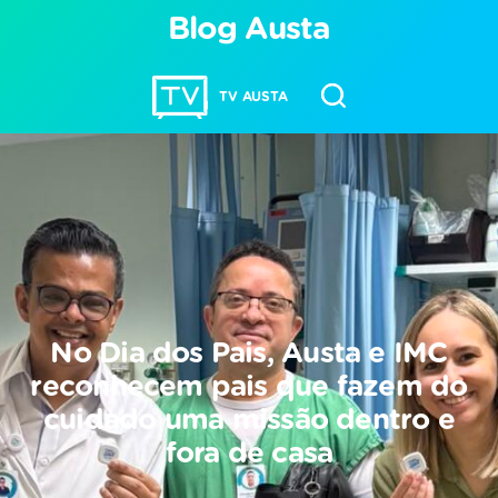
Blog Austa
TV AUSTA
No Dia dos Pais, Austa e IMC
reconhecem pais que fazem do
cuidado uma missão dentro e
fora de casa