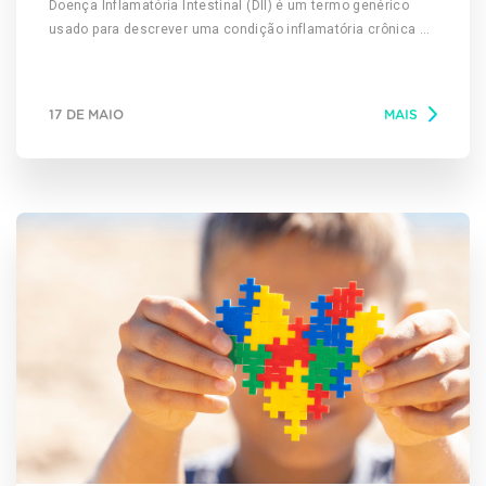
Doença Inflamatória Intestinal (DII) é um termo genérico
usado para descrever uma condição inflamatória crônica de
intensidade variada do trato digestivo. Trata-se, portanto, de
um conjunto de sinais e sintomas que se manifestam,
predominantemente, no cólon (intestino grosso). Os tipos
17 DE MAIO
MAIS
mais comuns de DII são a colite ulcerativa e a doença de
Crohn. A primeira é uma inflamação caracterizada por
úlceras – quer dizer, feridas – no revestimento interno do
cólon e do reto. A segunda também é um quadro
inflamatório crônico, mas que pode acometer qualquer parte
do tubo digestivo. Porém, a causa precisa da DII permanece
desconhecida. Sabe-se que uma dieta ruim e o estresse
podem agravar os sintomas, mas não são a causa desta
condição. Uma causa possível é um mau funcionamento do
sistema imunológico. Outra causa possível tem a ver com a
hereditariedade, a qual parece desempenhar um papel em
que a DII é mais comum em pessoas que têm familiares
com a doença. Dia Mundial das Doenças Inflamatórias
Intestinais O Dia Mundial das Doenças Inflamatórias
Intestinais (DIIs) é comemorado em 19 de maio de cada
ano, foi idealizado em 2010 por organizações de pacientes