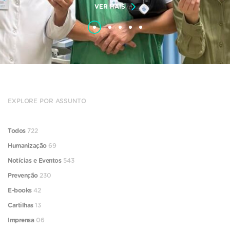
VER MAIS
EXPLORE POR ASSUNTO
Todos
722
Humanização
69
Notícias e Eventos
543
Prevenção
230
E-books
42
Cartilhas
13
Imprensa
06