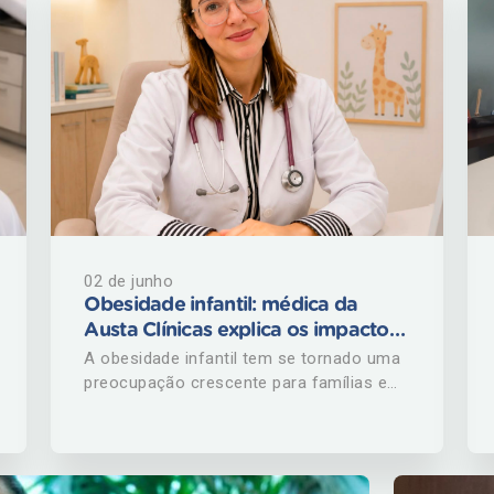
02 de junho
Obesidade infantil: médica da
Austa Clínicas explica os impactos
das telas e dos hábitos da rotina na
A obesidade infantil tem se tornado uma
saúde das crianças
preocupação crescente para famílias e
profissionais de saúde. Segundo o
Ministério da Saúde, mais de 3,1 milhões
de crianças brasileiras menores de 10
anos vivem com obesidade, condição que