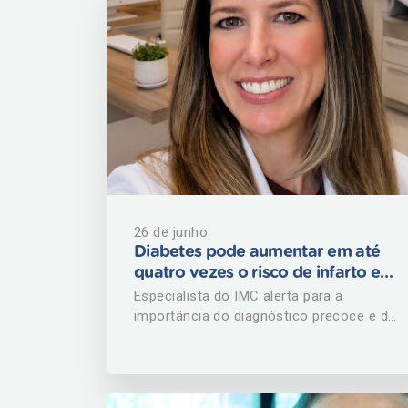
26 de junho
Diabetes pode aumentar em até
quatro vezes o risco de infarto e
AVC, alerta endocrinologista do
Especialista do IMC alerta para a
IMC
importância do diagnóstico precoce e do
controle da doença para prevenir
complicações cardiovasculares
Especialista do IMC alerta para a
importância do diagnóstico precoce e do