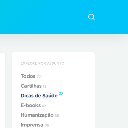
EXPLORE POR ASSUNTO
Todos
721
Cartilhas
13
26
Dicas de Saúde
E-books
42
Humanização
68
Imprensa
06