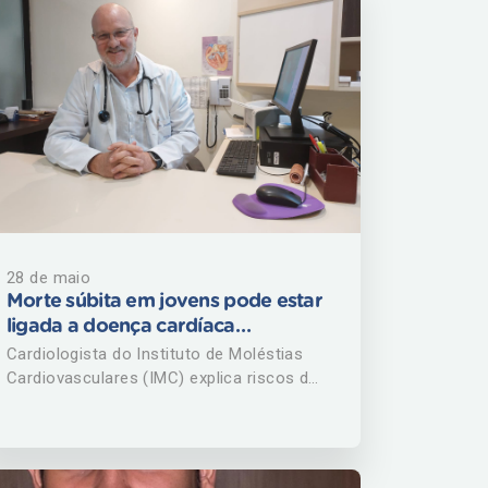
28 de maio
Morte súbita em jovens pode estar
ligada a doença cardíaca
silenciosa, alerta médico do IMC
Cardiologista do Instituto de Moléstias
Cardiovasculares (IMC) explica riscos da
cardiomiopatia hipertrófica e alerta para
impacto no coração do uso de
anabolizantes e de testosterona mau
indicada A morte do fisiculturista e